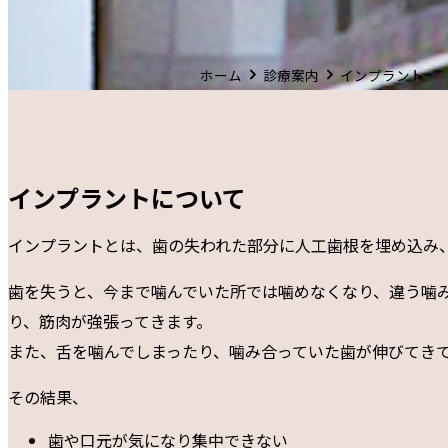
口腔外科
インプラント
ホーム
診療案内
インプラント
インレー・クラウン
求人情報
インプラントについて
歯科衛生士 求人情報
インプラントとは、歯の失われた部分に人工歯根を埋め込み
歯科助手兼受付 求人情報
歯を失うと、今まで噛んでいた所では噛めなくなり、違う噛
お問い合わせ
り、筋肉が強張ってきます。
診療時間・アクセス
また、舌を噛んでしまったり、噛み合っていた歯が伸びてき
その結果、
歯や口元が気になり集中できない